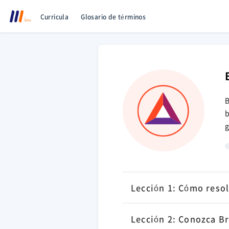
Curricula
Glosario de términos
B
b
g
Lección 1: Cómo resolv
Lección 2: Conozca B