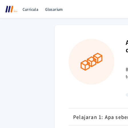
Curricula
Glosarium
B
t
Pelajaran 1: Apa sebe