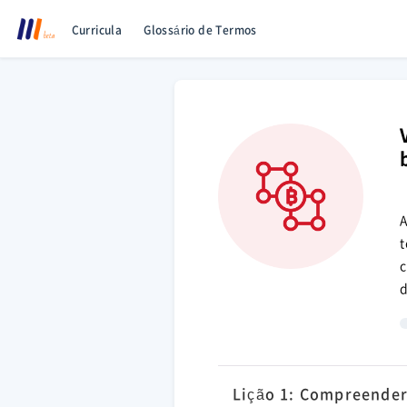
Curricula
Glossário de Termos
A
t
c
d
Lição 1: Compreender 