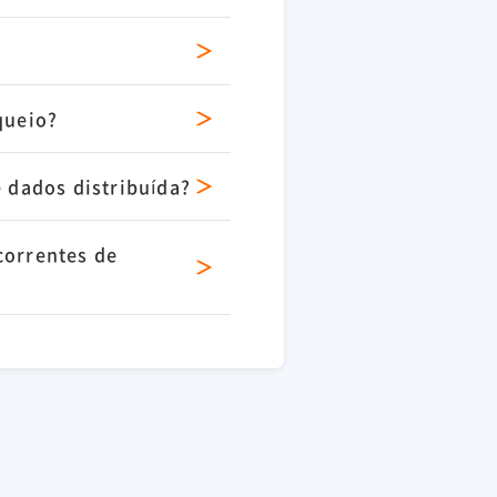
queio?
e dados distribuída?
correntes de