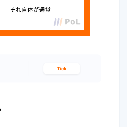
Tick
？