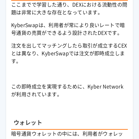
ここまでで学習した通り、
DEX
における
流動性
の問
題は非常に大きな存在となっています。
KyberSwapは、利用者が常により良いレートで
暗
号通貨
の売買ができるよう設計された
DEX
です。
注文を出してマッチングしたら取引が成立する
CEX
とは異なり、KyberSwapでは注文が即時成立しま
す。
この即時成立を実現するために、Kyber Network
が利用されています。
ウォレット
暗号通貨
ウォレット
の中には、利用者が
ウォレッ