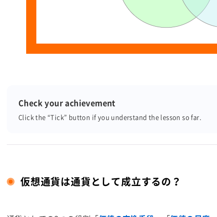
Check your achievement
Click the “Tick” button
if you understand the lesson so far.
仮想通貨は通貨として成立するの？